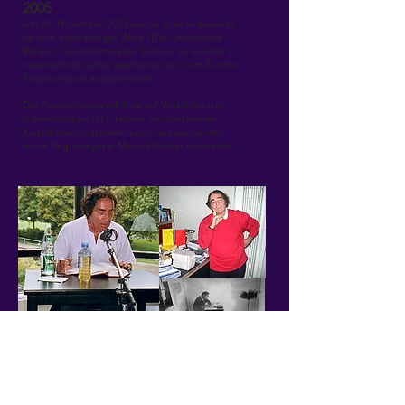
2005
Am 24. November 2005 wurde Alex Sadkowsky
für sein dreibändiges Werk «Die Chinesische
Wespe – Geschichte einer Liebe», an welcher er
neueneinhalb Jahre gearbeitet hat, vom Zürcher
Regierungsrat ausgezeichnet.
Die Auszeichnung erfolgte auf Vorschlag der
Arbeitsgruppe für Literatur der kantonalen
Kulturförderungskommission und wurde ihm
durch Regierungsrat Markus Notter überreicht.